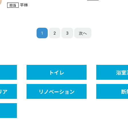
平林
担当
1
2
3
次へ
トイレ
浴室
リア
リノベーション
断