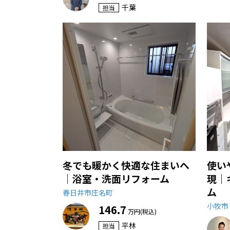
千葉
担当
冬でも暖かく快適な住まいへ
使い
｜浴室・洗面リフォーム
現｜
ム
春日井市庄名町
小牧市
146.7
万円(税込)
平林
担当