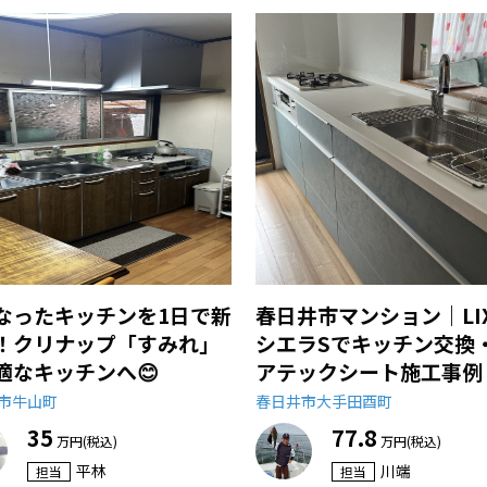
なったキッチンを1日で新
春日井市マンション｜LIX
！クリナップ「すみれ」
シエラSでキッチン交換
適なキッチンへ😊
アテックシート施工事例
市牛山町
春日井市大手田酉町
35
77.8
万円(税込)
万円(税込)
平林
川端
担当
担当