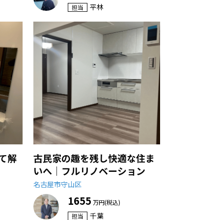
平林
担当
て解
古民家の趣を残し快適な住ま
いへ｜フルリノベーション
名古屋市守山区
1655
万円(税込)
千葉
担当