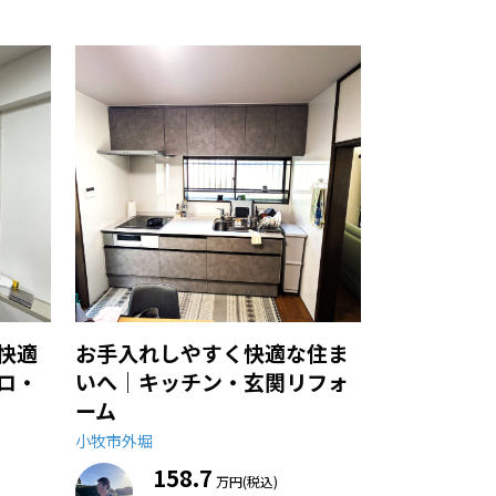
快適
お手入れしやすく快適な住ま
ロ・
いへ｜キッチン・玄関リフォ
ーム
小牧市外堀
158.7
万円(税込)