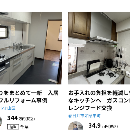
りをまとめて一新｜入居
お手入れの負担を軽減し
フルリフォーム事例
なキッチンへ｜ガスコン
レンジフード交換
市守山区
春日井市如意申町
344
万円(税込)
34.9
千葉
万円(税込)
担当