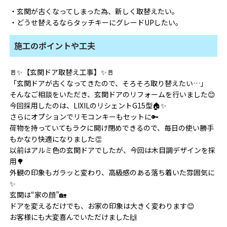
・玄関が古くなってしまった為、新しく取替えたい。
・どうせ替えるならタッチキーにグレードUPしたい。
施工のポイントや工夫
🚪✨【玄関ドア取替え工事】✨🚪
「玄関ドアが古くなってきたので、そろそろ取り替えたい…」
そんなご相談をいただき、玄関ドアのリフォームを行いました😊
今回採用したのは、LIXILのリシェントG15型🏠✨
さらにオプションでリモコンキーもセットに🔑
荷物を持っていてもラクに開け閉めできるので、毎日の使い勝手
もかなり快適になりました👏
以前はアルミ色の玄関ドアでしたが、今回は木目調デザインを採
用🌳
外観の印象もガラッと変わり、高級感のある落ち着いた雰囲気に
✨
玄関は“家の顔”🏡
ドアを変えるだけでも、お家の印象は大きく変わります😊
お客様にも大変喜んでいただけました🙌