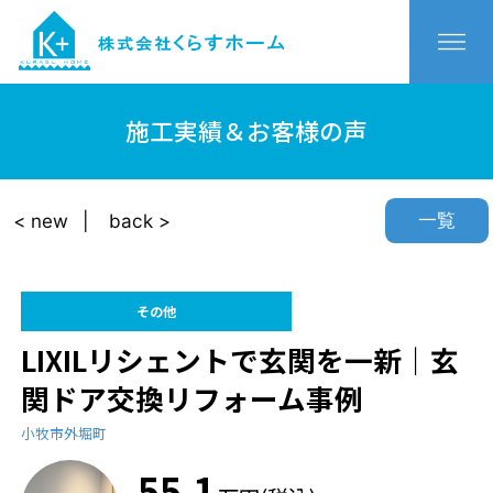
施工実績＆お客様の声
一覧
< new
back >
その他
LIXILリシェントで玄関を一新｜玄
関ドア交換リフォーム事例
小牧市外堀町
55.1