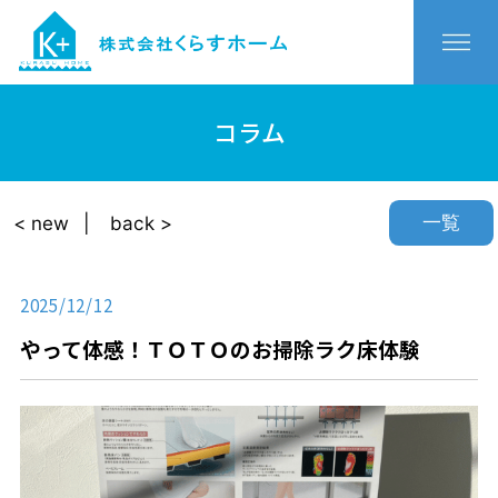
コラム
一覧
< new
back >
2025/12/12
やって体感！ＴＯＴＯのお掃除ラク床体験