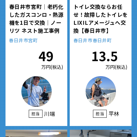
春日井市宮町｜老朽化
トイレ交換ならお任
したガスコンロ・熱源
せ！故障したトイレを
機を1日で交換｜ノー
LIXILアメージュへ交
リツ ネスト施工事例
換【春日井市】
春日井市宮町
春日井市春日井町
49
13.5
万円(税込)
万円(税込)
川端
平林
担当
担当