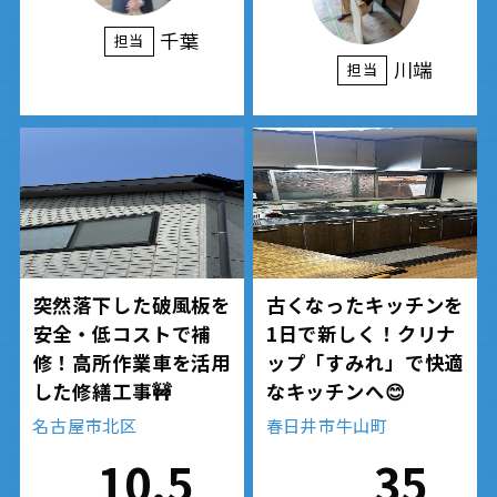
千葉
担当
川端
担当
突然落下した破風板を
古くなったキッチンを
安全・低コストで補
1日で新しく！クリナ
修！高所作業車を活用
ップ「すみれ」で快適
した修繕工事🚧
なキッチンへ😊
名古屋市北区
春日井市牛山町
10.5
35